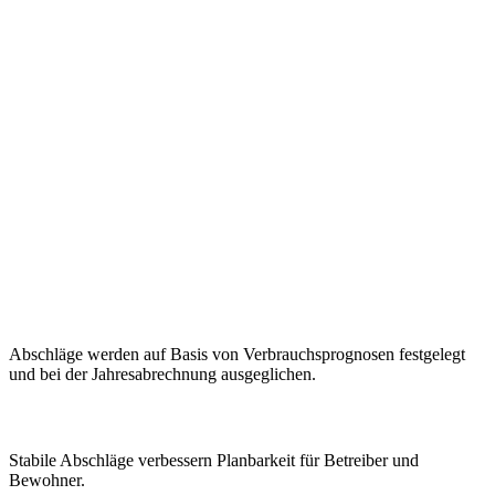
Glossarbegriff
Abschlag
Regelmäßige Vorauszahlung auf die spätere Endabrechnung.
Kompakte Definition mit direktem Praxisbezug.
Einordnung für Umsetzung, Betrieb und Entscheidung.
Weiterführende Links für vertiefende Inhalte.
Zurück zum Glossar
Zum Wissensbereich
Abschläge werden auf Basis von Verbrauchsprognosen festgelegt
und bei der Jahresabrechnung ausgeglichen.
Stabile Abschläge verbessern Planbarkeit für Betreiber und
Bewohner.